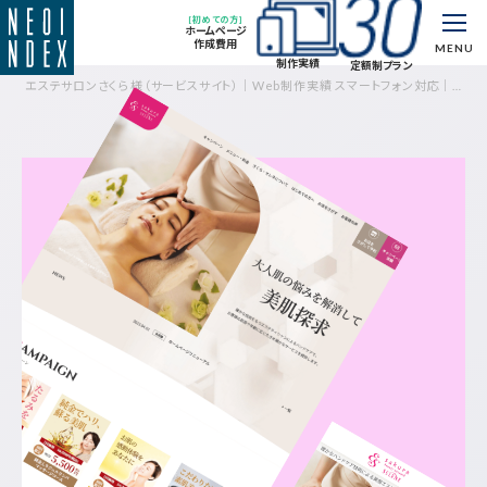
[初めての方]
ホームページ
作成費用
MENU
制作実績
定額制プラン
エステサロンさくら様（サービスサイト）｜Web制作実績 スマートフォン対応｜制
作実績