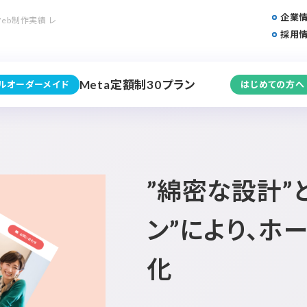
企業
eb制作実績 レ
採用
Meta定額制30プラン
フルオーダーメイド
はじめての方へ
”綿密な設計”
ン”により、ホ
化