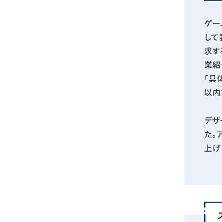
ゲー
して
求す
業紹
「具
以内
デザ
た。
上げ