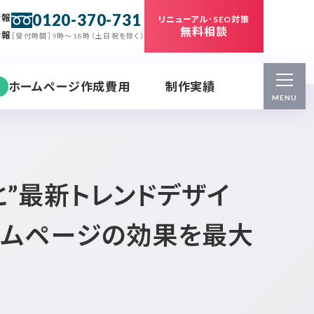
0120-370-731
情報
リニューアル･SEO対策
無料相談
情報
［受付時間］9時～18時（土日祝を除く）
ホームページ作成費用
制作実績
MENU
と”最新トレンドデザイ
ームページの効果を最大