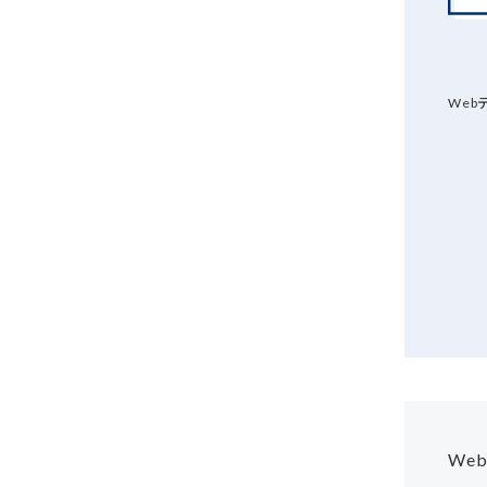
Web
We