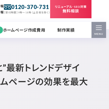
0120-370-731
情報
リニューアル･SEO対策
無料相談
情報
［受付時間］9時～18時（土日祝を除く）
ホームページ作成費用
制作実績
MENU
と”最新トレンドデザイ
ームページの効果を最大