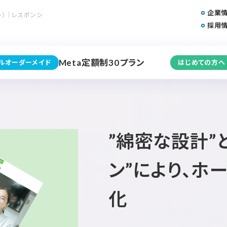
企業
ト）｜レスポンシ
採用
Meta定額制30プラン
フルオーダーメイド
はじめての方へ
”綿密な設計”
ン”により、ホ
化