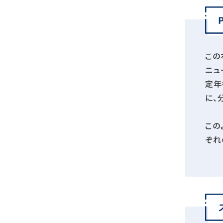
この
ニュ
定年
に、
この
ぞれ