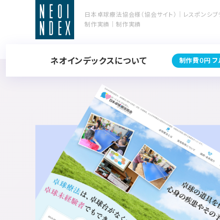
日本卓球療法協会様（協会サイト）｜レスポンシブ
制作実績｜制作実績
ネオインデックスについて
制作費0円 