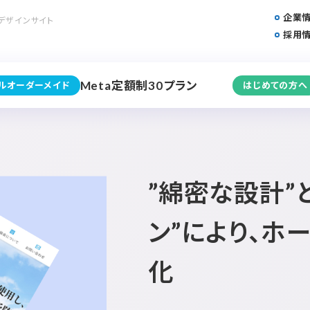
企業
デザインサイト
採用
Meta定額制30プラン
フルオーダーメイド
はじめての方へ
”綿密な設計”
ン”により、ホ
化