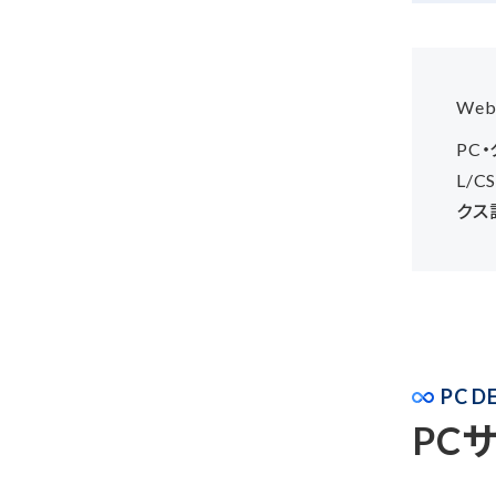
We
PC
L/
クス
PC D
PC