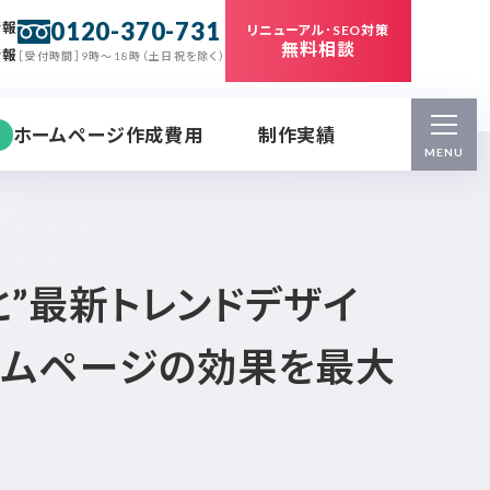
0120-370-731
情報
リニューアル･SEO対策
無料相談
情報
［受付時間］9時～18時（土日祝を除く）
ホームページ作成費用
制作実績
MENU
と”最新トレンドデザイ
ームページの効果を最大