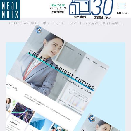
[初めての方]
ホームページ
作成費用
MENU
制作実績
定額制プラン
CREED BANK様（コーポレートサイト）｜スマートフォン用Webサイト実績｜制
作実績