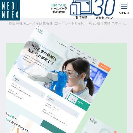
[初めての方]
ホームページ
作成費用
MENU
制作実績
定額制プラン
株式会社キューメイ研究所様（コーポレートサイト）｜Web制作実績 スマートフ
ォン対応｜制作実績