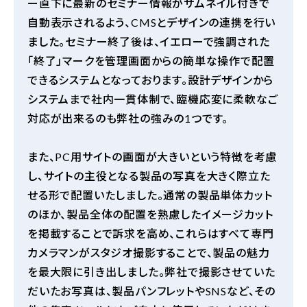
ー直下に最新のセミナー情報がサムネイル付きで
自動表示されるよう、
CMS
とデザインの連携を行い
ました。セミナー終了後は、イエローで強調された
「終了」マークを管理画面からの簡単な操作で配置
できるシステムとなっております。設計デザインから
システムまで社内一貫体制で、臨機応変に柔軟なご
対応が出来るのも弊社の強みの
1
つです。
また、
PC
用サイトの画面が大きいという特徴を考慮
し、サイトの主役となる製品の写真を大きく際立た
せる形で配置いたしました。通常の製品単体カット
のほか、製品全体の配置を熟慮したイメージカット
を掲載することで訴求を高め、これらはすべて専門
カメラマンがスタジオ撮影することで、製品の魅力
を最大限に引き出しました。弊社で撮影させていた
だいたお写真は、製品パンフレットや
SNS
など、その