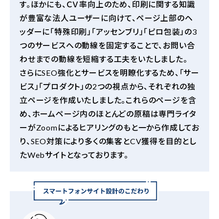
す。ほかにも、ＣＶ率向上のため、印刷に関する知識
が豊富な法人ユーザーに向けて、ページ上部のヘ
ッダーに「特殊印刷」「アッセンブリ」「ピロ包装」の
3
つのサービスへの動線を固定することで、お問い合
わせまでの動線を短縮する工夫をいたしました。
さらに
SEO
強化とサービスを明瞭化するため、「サー
ビス」「プロダクト」の
2
つの視点から、それぞれの独
立ページを作成いたしました。これらのページを含
め、ホームページ内のほとんどの原稿は専門ライタ
ーが
Zoom
によるヒアリングのもと一から作成してお
り、
SEO
対策により多くの集客と
CV
獲得を目的とし
た
Web
サイトとなっております。