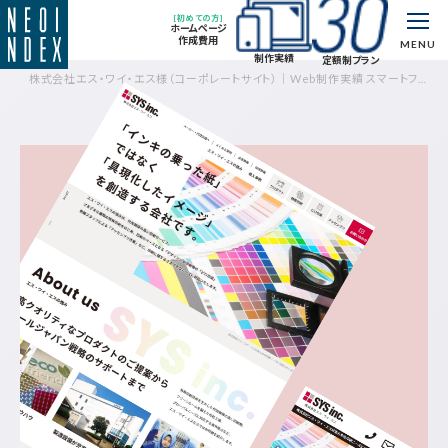
[初めての方]
ホームページ
作成費用
MENU
制作実績
定額制プラン
株式会社エス・ワイ・エス様（コーポレートサイト）｜Web制作実績 スマートフォ
ン対応｜制作実績