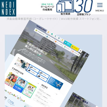
[初めての方]
ホームページ
作成費用
MENU
制作実績
定額制プラン
拝島自動車教習所様（コーポレートサイト）｜Web制作実績 スマートフォン対応
｜制作実績