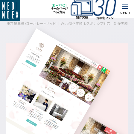
[初めての方]
ホームページ
作成費用
MENU
制作実績
定額制プラン
東京祭典様（コーポレートサイト）｜Web制作実績 レスポンシブ対応｜制作実績