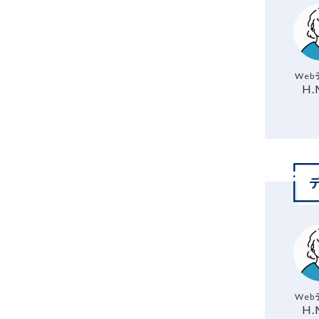
Web
H.
Web
H.