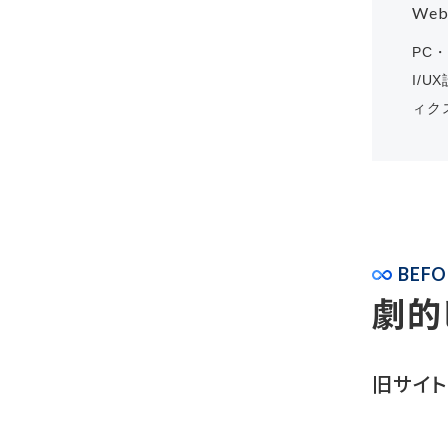
We
PC
・
I/UX
ィク
BEFO
劇的
旧サイ