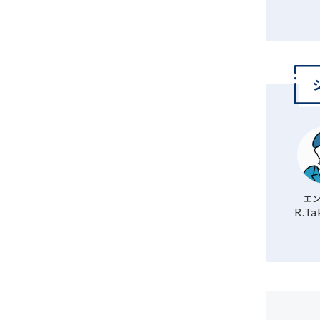
エ
R.Ta