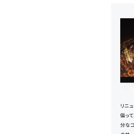
リニ
偏って
分な