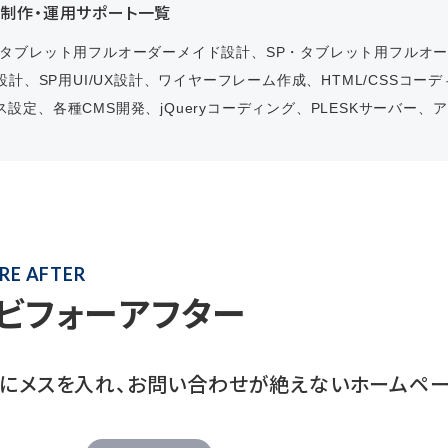
b制作・運用サポート一覧
タブレット用フルオーダーメイド設計
、
S
P
・タブレット用フルオ
設計、
SP
用
UI/UX
設計、ワイヤーフレーム作成、
HTML/CSS
コーデ
ス設定、
各種
CMS
開発、
jQuery
コーディング、
PLESK
サーバー、ア
RE AFTER
ビフォーアフター
トにメスを入れ、お問い合わせが絶えないホームペ