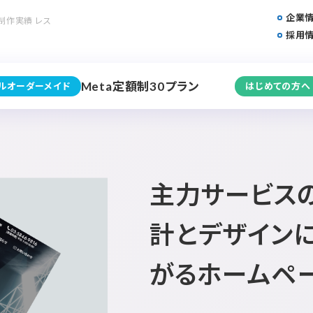
企業
制作実績 レス
採用
Meta定額制30プラン
フルオーダーメイド
はじめての方へ
主力サービス
計とデザイン
がるホームペ