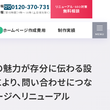
0120-370-731
情報
リニューアル･SEO対策
無料相談
情報
［受付時間］9時～18時（土日祝を除く）
ホームページ作成費用
制作実績
MENU
の魅力が存分に伝わる設
により、問い合わせにつな
ージへリニューアル