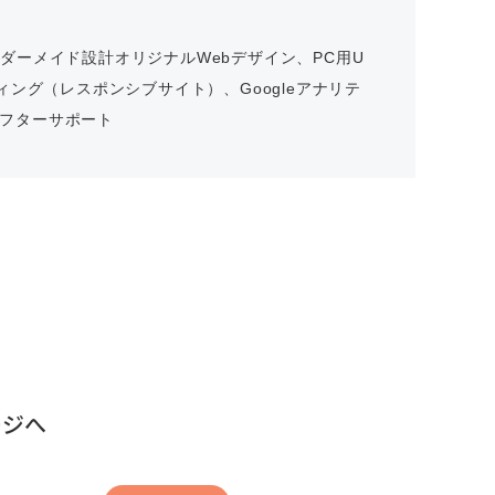
ーダーメイド設計
オリジナル
Web
デザイン、
PC
用
U
ィング（
レスポンシブサイト）
、
Google
アナリテ
フターサポート
ージへ