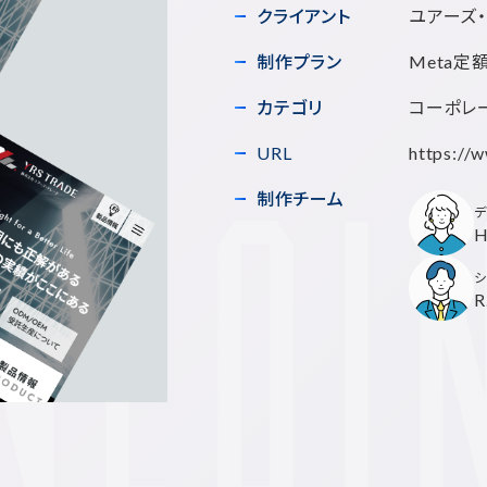
クライアント
ユアーズ
制作プラン
Meta定
カテゴリ
コーポレー
URL
https://
制作チーム
デ
H
シ
R