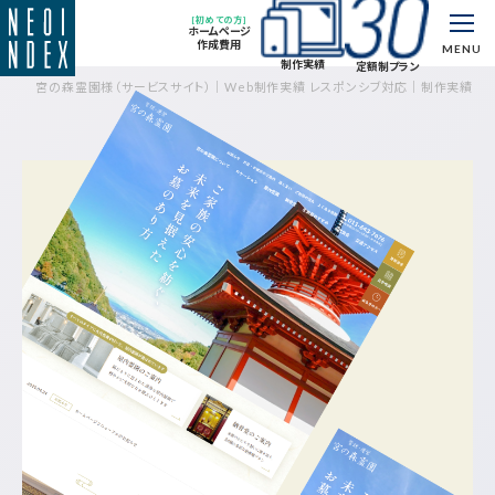
[初めての方]
ホームページ
作成費用
MENU
制作実績
定額制プラン
宮の森霊園様（サービスサイト）｜Web制作実績 レスポンシブ対応｜制作実績