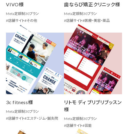
VIVO様
歯ならび矯正クリニック様
Meta定額制30プラン
Meta定額制30プラン
店舗サイト
その他
店舗サイト
医療・美容・薬品
3c fitness様
リトモ ディ ブリブリブッスン
様
Meta定額制30プラン
店舗サイト
エステ・ジム・鍼灸院
Meta定額制30プラン
店舗サイト
芸能