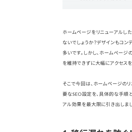
2. 評価を引き継ぎ、ユーザーを
なぜ301リダイレクトが重
ホームページをリニューアルした
301リダイレクトの具体的
ないでしょうか？デザインもコン
3. 新しいページをいち早く認
多いです。しかし、ホームぺージ
を維持できずに大幅にアクセスを
なぜインデックス作業が大
301リダイレクトを活用し
そこで今回は、ホームページのリ
Search Consoleか
要なSEO設定を、具体的な手順
4. 効果測定の第一歩！GA4に
アル効果を最大限に引き出しまし
なぜGA4によるアクセス解
アクセス解析の具体的な手