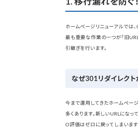
1. 移行漏れを防ぐ
5. 検索結果での評価を向上！各
なぜmeta情報の調整が重
ホームぺージリニューアルでは、
最も重要な作業の一つが「旧URL
meta情報作成の具体的な
引継ぎを行います。
ネオインデックスのホーム
まとめ
なぜ301リダイレク
今まで運用してきたホームぺージ
多くあります。新しいURLになっ
O評価はゼロに戻ってしまいます