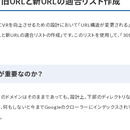
！旧URLと新URLの適合リスト作成
ページのmeta情報の調整によるSEO対策
要なのか？
CVRを向上させるための設計において「URL構造が変更される」
と新URLの適合リストの作成」です。このリストを使用して、「30
手順
ぺージリニューアル
トが重要なのか？
のドメインはそのままであっても、設計上、下部のディレクトリな
て、何もしないと今までGoogleのクローラーにインデックスされ
。