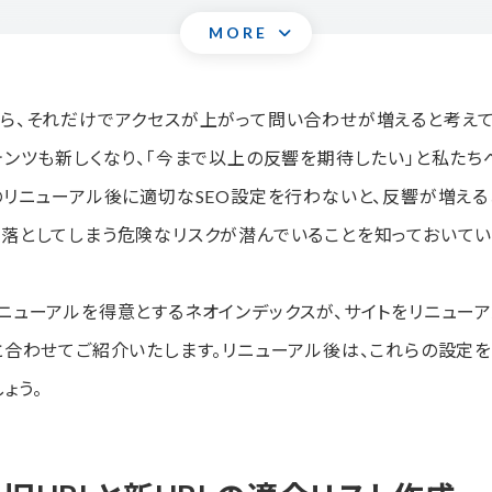
MORE
迷わせない！301リダイレクトの設定
要なのか？
ら、それだけでアクセスが上がって問い合わせが増えると考えて
な手順
テンツも新しくなり、「今まで以上の反響を期待したい」と私た
識させる！主要ページのサーチコンソールからのインデックス作業
のリニューアル後に適切なSEO設定を行わないと、反響が増え
落としてしまう危険なリスクが潜んでいることを知っておいてい
切なのか？
た実際のSEO改善例
ニューアルを得意とするネオインデックスが、サイトをリニュー
らのインデックス作業の具体的な手順
と合わせてご紹介いたします。リニューアル後は、これらの設定を
よるアクセス状況の確認
ょう。
析が重要なのか？
順