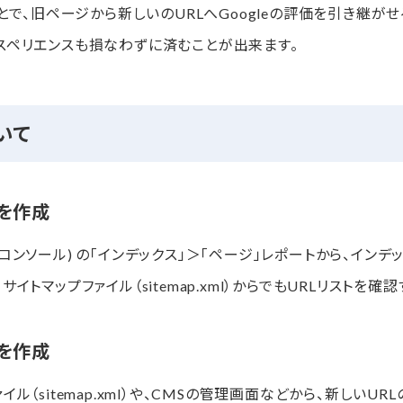
ことで、旧ページから新しいのURLへGoogleの評価を引き継が
スペリエンスも損なわずに済むことが出来ます。
いて
トを作成
le (サーチコンソール) の「インデックス」＞「ページ」レポートから、イ
イトマップファイル（sitemap.xml）からでもURLリストを確
トを作成
ル（sitemap.xml）や、CMSの管理画面などから、新しいU