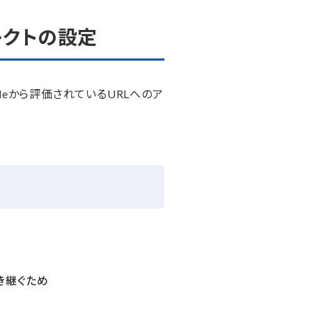
レクトの設定
gleから評価されているURLへのア
き継ぐため
め