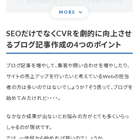
1. 独自の経験に基づくノウハウをお客様に提供する
MORE
2. よりターゲットを絞り込んだ課題解決
3. 情報量が確保された調査データなどに基づいたコ
SEOだけでなくCVRを劇的に向上させ
ンテンツ
るブログ記事作成の4つのポイント
4. より専門的な内容を分かりやすく書く
生成AI活用のリスクとより独自性を出すポイント
ブログ記事を増やして、集客や問い合わせを増やしたり、
サイトの売上アップを行いたいと考えているWebの担当
生成AI活用のリスク
者の方は多いのではないでしょうか？そう思って、ブログを
より作成した記事に独自性を出すポイント
始めてみたけれど・・・・。
まとめ
なかなか成果が出ないとお悩みの方がとても多くいらっ
しゃるのが現状です。
では、一体何から始めれば良いのでしょうか。