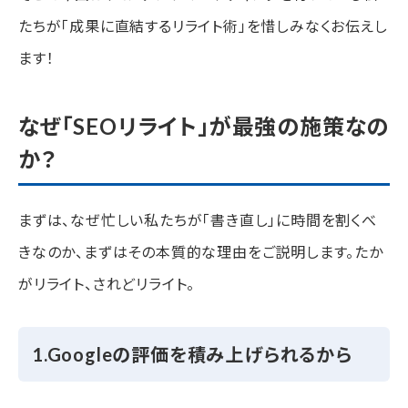
たちが「成果に直結するリライト術」を惜しみなくお伝えし
ステップ5：Googleへの再クロールリクエスト
ます！
SEOリライトの頻度とタイミング
王道は、記事公開から3か月後
なぜ「SEOリライト」が最強の施策なの
大規模なリライトは、順位が停滞した時
か？
ちょっとしたリライトは、いつでもOK
まずは、なぜ忙しい私たちが「書き直し」に時間を割くべ
SEOリライトにおすすめの「4つのツール」
きなのか、まずはその本質的な理由をご説明します。たか
1.Google Search Console（無料）
がリライト、されどリライト。
2.ラッコキーワード（一部無料）
1.Googleの評価を積み上げられるから
3.ChatGPT/Gemini（基本無料）
4.ヒートマップツール（無料・有料）