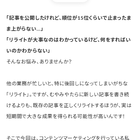
3.情報の鮮度を保てるから
「記事を公開したけれど、順位が15位くらいで止まったま
【目的別】SEOリライトで狙いたい効果と具体的な対応策
ま上がらない…」
目的1：検索順位を上げたい
「リライトが大事なのはわかっているけど、何をすればい
目的2：ユーザーエンゲージメント（CVR・滞在時間）
いのかわからない」
の向上
そんなお悩み、ありませんか？
目的3：情報の鮮度と信頼性の確保
もう迷わない！SEOリライト「5つのステップ」
他の業務が忙しいと、特に後回しになってしまいがちな
「リライト」。ですが、むやみやたらに新しい記事を書き続
ステップ1：リライト記事の選定
けるよりも、既存の記事を正しくリライトするほうが、実は
ステップ2：競合分析と検索意図の再定義
短期間で大きな成果を得られる可能性が高いんです！
ステップ3：構成案の修正とブラッシュアップ
ステップ4：タイトルとディスクリプションの改善
そこで今回は、コンテンツマーケティングを行っている私